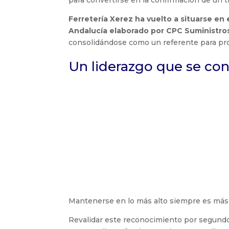
para convertirse en la confirmación de un 
Ferretería Xerez ha vuelto a situarse en 
Andalucía elaborado por CPC Suministros
consolidándose como un referente para pro
Un liderazgo que se con
2025 — 1.º puest
indust
2026 — 1.º p
Mantenerse en lo más alto siempre es más di
Revalidar este reconocimiento por segund