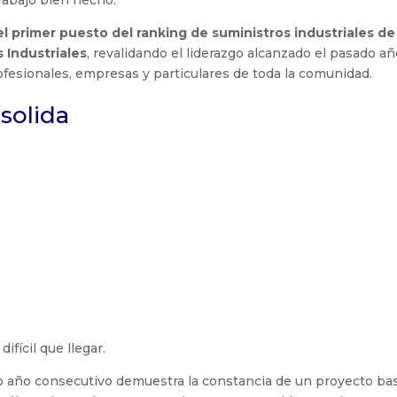
trabajo bien hecho.
el primer puesto del ranking de suministros industriales de
 Industriales
, revalidando el liderazgo alcanzado el pasado añ
fesionales, empresas y particulares de toda la comunidad.
solida
o en el ranking de suministros
riales de Andalucía.
uesto por segundo año consecutivo.
fícil que llegar.
o año consecutivo demuestra la constancia de un proyecto ba