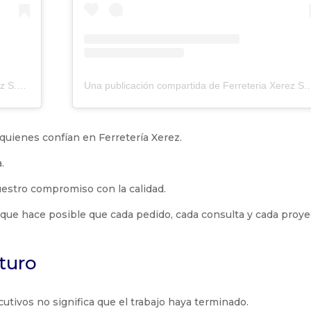
Una publicación compartida de Ferreteria Xerez S.L. (@ferreteriaxerez)
Una publicación compartida de 
uienes confían en Ferretería Xerez.
.
estro compromiso con la calidad.
 que hace posible que cada pedido, cada consulta y cada proy
turo
tivos no significa que el trabajo haya terminado.